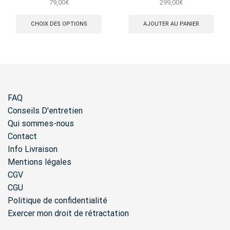
79,00
€
299,00
€
Ce
produit
CHOIX DES OPTIONS
AJOUTER AU PANIER
a
plusieurs
variations.
Les
options
peuvent
être
FAQ
choisies
sur
Conseils D'entretien
la
Qui sommes-nous
page
Contact
du
produit
Info Livraison
Mentions légales
CGV
CGU
Politique de confidentialité
Exercer mon droit de rétractation