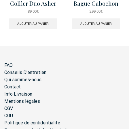
Collier Duo Asher
Bague Cabochon
Pave Jaune
Cosmos T54
89,00
€
299,00
€
AJOUTER AU PANIER
AJOUTER AU PANIER
FAQ
Conseils D'entretien
Qui sommes-nous
Contact
Info Livraison
Mentions légales
CGV
CGU
Politique de confidentialité