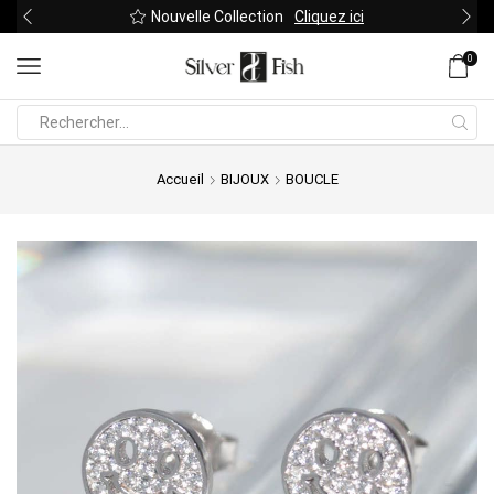
Nouvelle Collection
Cliquez ici
0
Search
input
Accueil
BIJOUX
BOUCLE