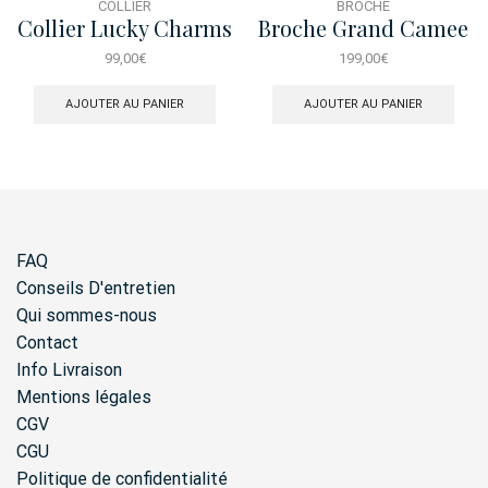
COLLIER
BROCHE
Collier Lucky Charms
Broche Grand Camee
Dore
Dore Petits Anges
99,00
€
199,00
€
AJOUTER AU PANIER
AJOUTER AU PANIER
FAQ
Conseils D'entretien
Qui sommes-nous
Contact
Info Livraison
Mentions légales
CGV
CGU
Politique de confidentialité