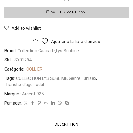
Collier
Brume
Lumineuse
ACHETER MAINTENANT
Add to wishlist
Ajouter à la liste d’envies
Brand:
Collection Cascade
,
Lys Sublime
SKU:
SX01294
Catégorie:
COLLIER
Tags:
COLLECTION LYS SUBLIME
,
Genre : unisex
,
Tranche d'age : adult
Marque :
Argent 925
Partager:
DESCRIPTION