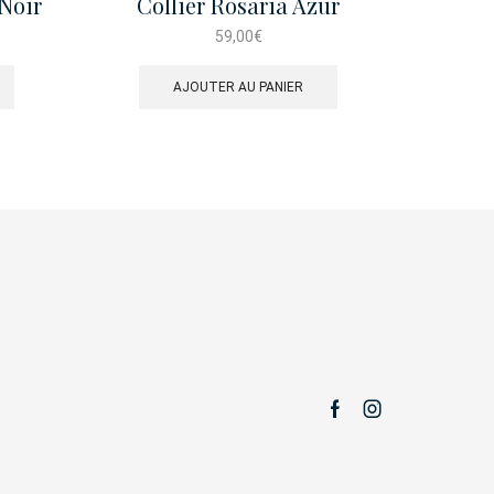
 Noir
Collier Rosaria Azur
C
59,00
€
AJOUTER AU PANIER
Facebook
Instagram