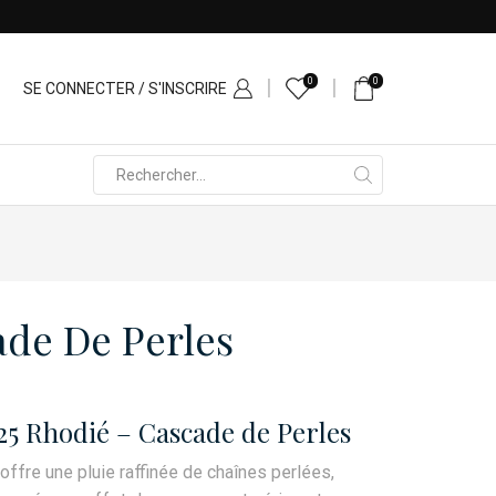
0
0
SE CONNECTER / S'INSCRIRE
Search
input
ade De Perles
25 Rhodié – Cascade de Perles
offre une pluie raffinée de chaînes perlées,