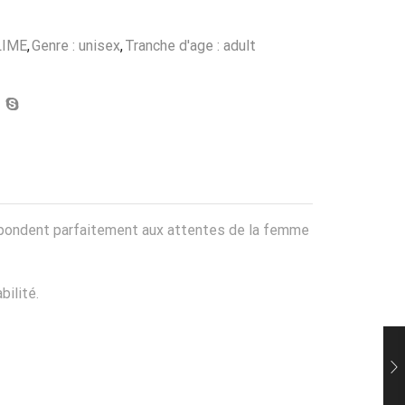
LIME
,
Genre : unisex
,
Tranche d'age : adult
s répondent parfaitement aux attentes de la femme
bilité.