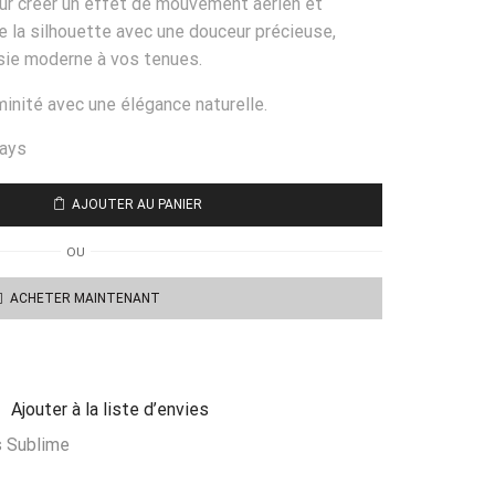
r créer un effet de mouvement aérien et
ne la silhouette avec une douceur précieuse,
sie moderne à vos tenues.
minité avec une élégance naturelle.
days
AJOUTER AU PANIER
OU
ACHETER MAINTENANT
Ajouter à la liste d’envies
s Sublime