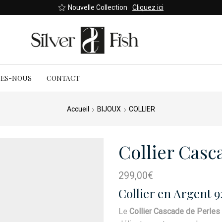
Nouvelle Collection
Cliquez ici
MES-NOUS
CONTACT
Accueil
BIJOUX
COLLIER
Collier Casc
299,00
€
Collier en Argent 9
Le
Collier Cascade de Perles