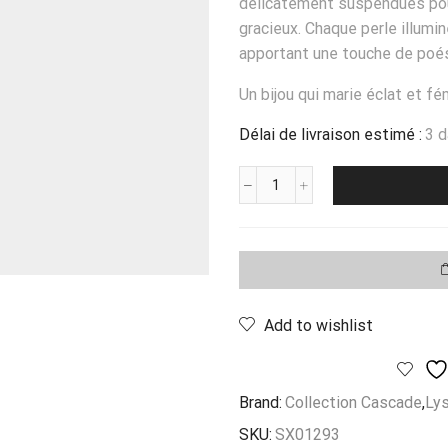
délicatement suspendues pou
gracieux. Chaque perle illumi
apportant une touche de poé
Un bijou qui marie éclat et fé
Délai de livraison estimé :
3 
quantité
de
Collier
Cascade
De
Perles
Add to wishlist
Brand:
Collection Cascade
,
Ly
SKU:
SX01293