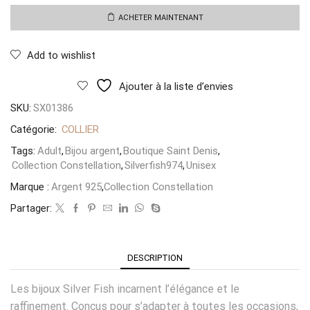
Couture
Gourmette
ACHETER MAINTENANT
Add to wishlist
Ajouter à la liste d’envies
SKU:
SX01386
Catégorie:
COLLIER
Tags:
Adult
,
Bijou argent
,
Boutique Saint Denis
,
Collection Constellation
,
Silverfish974
,
Unisex
Marque :
Argent 925
,
Collection Constellation
Partager:
DESCRIPTION
Les bijoux Silver Fish incarnent l’élégance et le
raffinement. Conçus pour s’adapter à toutes les occasions,