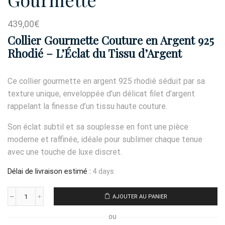
439,00
€
Collier Gourmette Couture en Argent 925
Rhodié – L’Éclat du Tissu d’Argent
Ce collier gourmette en argent 925 rhodié séduit par sa
texture unique, enveloppée d’un délicat filet d’argent
rappelant la finesse d’un tissu haute couture.
Son éclat subtil et sa souplesse en font une pièce
moderne et raffinée, idéale pour sublimer chaque tenue
avec une touche de luxe discret.
Délai de livraison estimé :
4 days
AJOUTER AU PANIER
quantité
de
OU
Collier