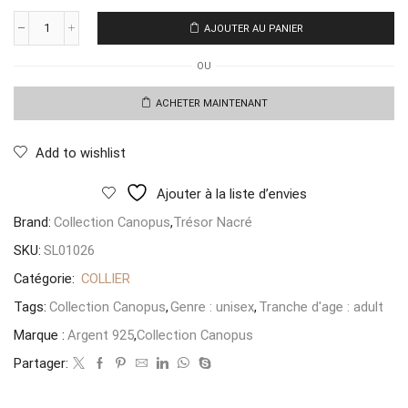
AJOUTER AU PANIER
quantité
de
OU
Collier
Clip
Perle
ACHETER MAINTENANT
Brosse
Dore
Add to wishlist
Ajouter à la liste d’envies
Brand:
Collection Canopus
,
Trésor Nacré
SKU:
SL01026
Catégorie:
COLLIER
Tags:
Collection Canopus
,
Genre : unisex
,
Tranche d'age : adult
Marque :
Argent 925
,
Collection Canopus
Partager: