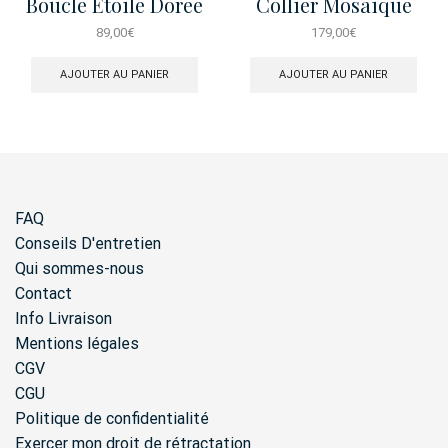
Boucle Etoile Doree
Collier Mosaique
Asym
89,00
€
179,00
€
AJOUTER AU PANIER
AJOUTER AU PANIER
FAQ
Conseils D'entretien
Qui sommes-nous
Contact
Info Livraison
Mentions légales
CGV
CGU
Politique de confidentialité
Exercer mon droit de rétractation