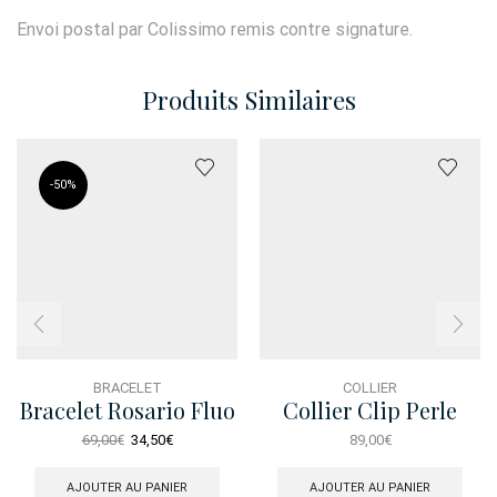
Envoi postal par Colissimo remis contre signature.
Produits Similaires
-
50%
BRACELET
COLLIER
Bracelet Rosario Fluo
Collier Clip Perle
Rose Rose
Brosse
Le
Le
69,00
€
34,50
€
89,00
€
prix
prix
initial
actuel
AJOUTER AU PANIER
AJOUTER AU PANIER