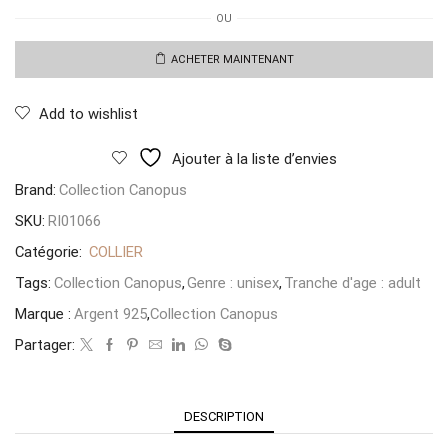
de
OU
Collier
Cléf
ACHETER MAINTENANT
Add to wishlist
Ajouter à la liste d’envies
Brand:
Collection Canopus
SKU:
RI01066
Catégorie:
COLLIER
Tags:
Collection Canopus
,
Genre : unisex
,
Tranche d'age : adult
Marque :
Argent 925
,
Collection Canopus
Partager:
DESCRIPTION