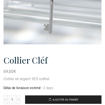
Collier Cléf
69,00
€
Collier en argent 925 rodhié.
Délai de livraison estimé :
2 days
AJOUTER AU PANIER
quantité