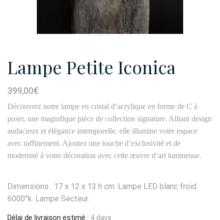
Lampe Petite Iconica
399,00
€
Découvrez notre lampe en cristal d’acrylique en forme de C à
poser, une magnifique pièce de collection signature. Alliant design
audacieux et élégance intemporelle, elle illumine votre espace
avec raffinement. Ajoutez une touche d’exclusivité et de
modernité à votre décoration avec cette œuvre d’art lumineuse.
Dimensions : 17 x 12 x 13 h cm. Lampe LED blanc froid
6000°k. Lampe Secteur.
Délai de livraison estimé :
4 days