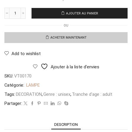
AJOUTER AU PANIER
quantité
de
OU
Lampe
Petite
Iconica
ACHETER MAINTENANT
Add to wishlist
Ajouter à la liste d’envies
SKU:
VT00170
Catégorie:
LAMPE
Tags:
DECORATION
,
Genre : unisex
,
Tranche d'age : adult
Partager:
DESCRIPTION