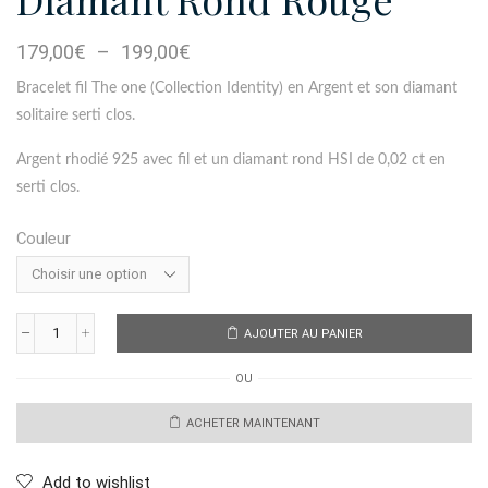
Plage
179,00
€
–
199,00
€
de
Bracelet fil
The one
(Collection Identity) en Argent et son diamant
prix :
179,00€
solitaire serti clos.
à
Argent rhodié 925 avec fil et un diamant rond HSI de 0,02 ct en
199,00€
serti clos.
Couleur
AJOUTER AU PANIER
quantité
de
OU
Bracelet
Argent
Fil
ACHETER MAINTENANT
Id
Diamant
Rond
Add to wishlist