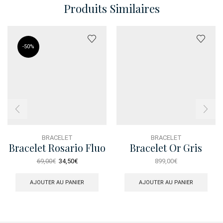
Produits Similaires
-
50%
BRACELET
BRACELET
Bracelet Rosario Fluo
Bracelet Or Gris
Rose Rose
Celeste Pm Pave
Le
Le
69,00
€
34,50
€
899,00
€
Diamant
prix
prix
initial
actuel
AJOUTER AU PANIER
AJOUTER AU PANIER
était :
est :
69,00€.
34,50€.