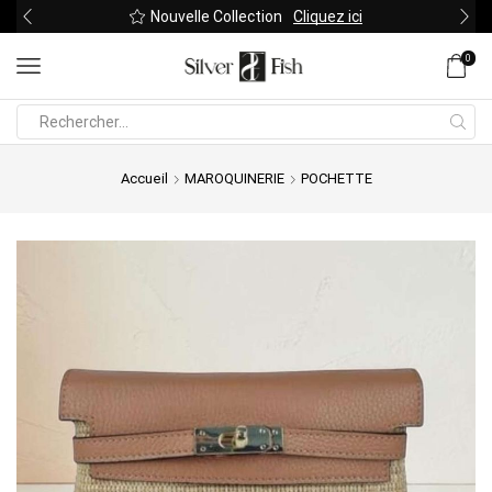
Nouvelle Collection
Cliquez ici
0
Search
input
Accueil
MAROQUINERIE
POCHETTE