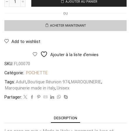
AJOUTER AU PANIER
quantité
de
OU
Sac
Pochette
Suède
ACHETER MAINTENANT
&
Cuir
Abeille
Add to wishlist
Divine
Bleu
Ajouter à la liste d’envies
SKU:
FL00070
Catégorie:
POCHETTE
Tags:
Adult
,
Boutique Réunion 974
,
MAROQUINERIE
,
Maroquinerie made in italy
,
Unisex
Partager:
DESCRIPTION