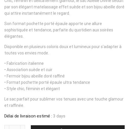
Chic, féminin et délicatement glamour, le sac Abeille Divine séduit
par son élégant matelassage effet suède et son bijou abeille doré
qui attire instantanément le regard.
Son format pochette porté épaule apporte une allure
sophistiquée et tendance, parfaite du quotidien aux soirées
élégantes.
Disponible en plusieurs coloris doux et lumineux pour s’adapter à
toutes vos envies mode.
• Fabrication italienne
• Association suède et cuir
• Fermoir bijou abeille doré raffiné
• Format pochette porté épaule ultra tendance
• Style chic, féminin et élégant
Le sac parfait pour sublimer vos tenues avec une touche glamour
et raffinée.
Délai de livraison estimé :
3 days