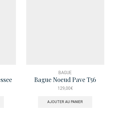
BAGUE
essee
Bague Noeud Pave T56
Bague
129,00
€
AJOUTER AU PANIER