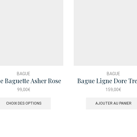
BAGUE
BAGUE
e Baguette Asher Rose
Bague Ligne Dore Tr
99,00
€
159,00
€
Ce
produit
CHOIX DES OPTIONS
AJOUTER AU PANIER
a
plusieurs
variations.
Les
options