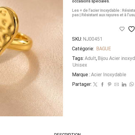
occasions spéciales.
Les + de l’acier inoxydable : Résista
pas | Résistant aux rayures et à l’usu
SKU:
NJ00451
Catégorie:
BAGUE
Tags:
Adult
,
Bijou Acier inoxy
Unisex
Marque :
Acier Inoxydable
Partager:
DESCRIPTION