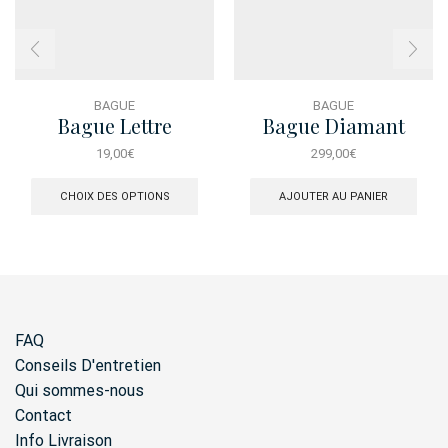
BAGUE
BAGUE
Bague Lettre
Bague Diamant
Miroir Solo Or Gris
19,00
€
299,00
€
18K
Ce
produit
CHOIX DES OPTIONS
AJOUTER AU PANIER
a
plusieurs
variations.
Les
options
peuvent
être
FAQ
choisies
sur
Conseils D'entretien
la
Qui sommes-nous
page
Contact
du
produit
Info Livraison