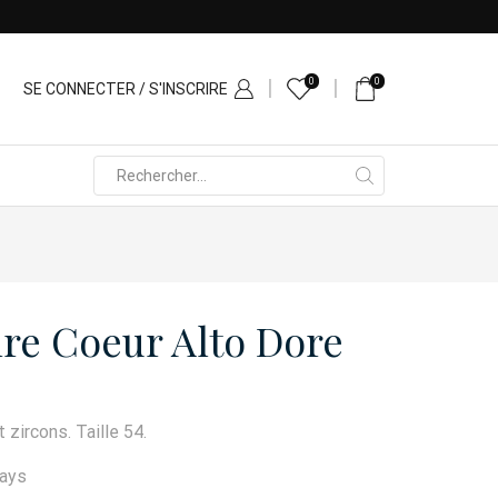
0
0
SE CONNECTER / S'INSCRIRE
Search
input
ire Coeur Alto Dore
zircons. Taille 54.
days