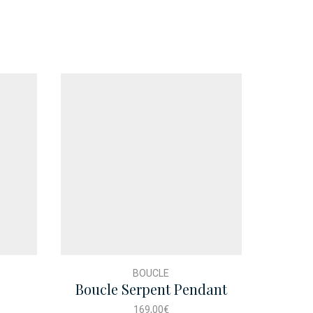
BOUCLE
Boucle Serpent Pendant
Bou
Baguette
169,00
€