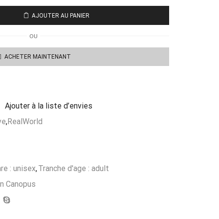
AJOUTER AU PANIER
OU
ACHETER MAINTENANT
Ajouter à la liste d’envies
ve
,
RealWorld
re : unisex
,
Tranche d'age : adult
on Canopus