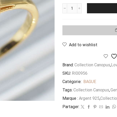
quantité
de
Bague
Solitaire
Coeur
Alto
Dore
Add to wishlist
Brand:
Collection Canopus
,
Lo
SKU:
RI00956
Catégorie:
BAGUE
Tags:
Collection Canopus
,
Gen
Marque :
Argent 925
,
Collecti
Partager: