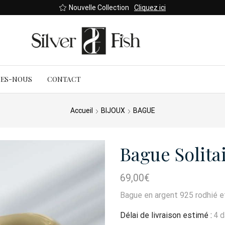
Nouvelle Collection
Cliquez ici
MES-NOUS
CONTACT
Accueil
BIJOUX
BAGUE
Bague Solita
69,00
€
Bague en argent 925 rodhié et 
Délai de livraison estimé :
4 