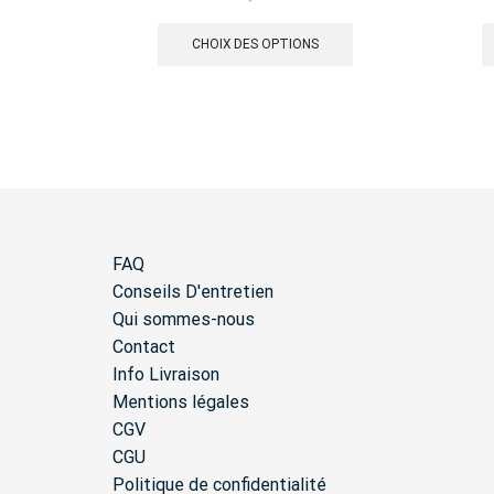
Ce
produit
CHOIX DES OPTIONS
a
plusieurs
variations.
Les
options
peuvent
être
choisies
sur
FAQ
la
Conseils D'entretien
page
du
Qui sommes-nous
produit
Contact
Info Livraison
Mentions légales
CGV
CGU
Politique de confidentialité