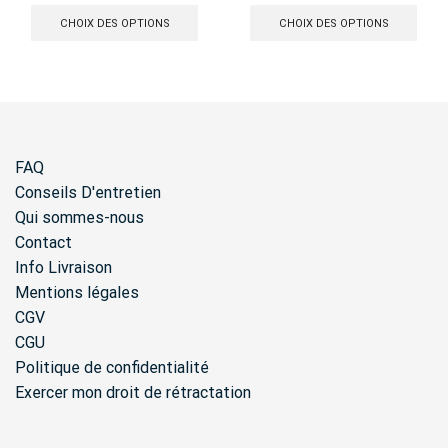
produit
produ
CHOIX DES OPTIONS
CHOIX DES OPTIONS
a
a
plusieurs
plusi
variations.
varia
Les
Les
options
opti
peuvent
peuv
être
être
FAQ
choisies
chois
sur
sur
Conseils D'entretien
la
la
Qui sommes-nous
page
page
Contact
du
du
produit
produ
Info Livraison
Mentions légales
CGV
CGU
Politique de confidentialité
Exercer mon droit de rétractation