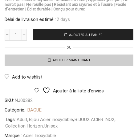
noircit pas | Ne rouille pas | Résistant aux rayures et à l’usure | Facile
d’entretien | Éclat durable | Conçu pour durer.
Délai de livraison estimé :
2 days
AJOUTER AU PANIER
quantité
de
OU
Bague
Venezia
Éclat
ACHETER MAINTENANT
Add to wishlist
Ajouter à la liste d’envies
SKU:
NJ00382
Catégorie:
BAGUE
Tags:
Adult
,
Bijou Acier inoxydable
,
BIJOUX ACIER INOX
,
Collection Horizon
,
Unisex
Marque :
Acier Inoxydable