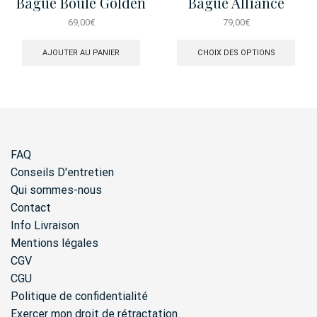
Bague Boule Golden
Bague Alliance
Tears
Baguette
69,00
€
79,00
€
Ce
produ
AJOUTER AU PANIER
CHOIX DES OPTIONS
a
plusi
varia
Les
opti
peuv
être
FAQ
chois
sur
Conseils D'entretien
la
Qui sommes-nous
page
Contact
du
produ
Info Livraison
Mentions légales
CGV
CGU
Politique de confidentialité
Exercer mon droit de rétractation