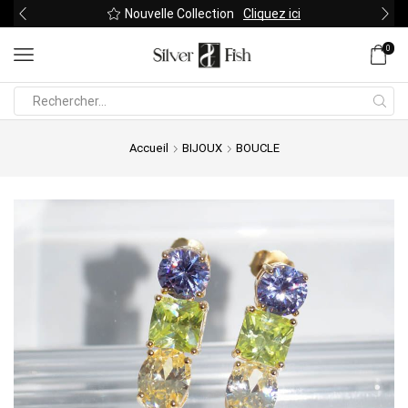
Nouvelle Collection
Cliquez ici
0
Search
input
Accueil
BIJOUX
BOUCLE