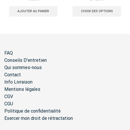
Ce
produ
AJOUTER AU PANIER
CHOIX DES OPTIONS
a
plusi
varia
Les
opti
peuv
être
FAQ
chois
sur
Conseils D'entretien
la
Qui sommes-nous
page
Contact
du
produ
Info Livraison
Mentions légales
CGV
CGU
Politique de confidentialité
Exercer mon droit de rétractation