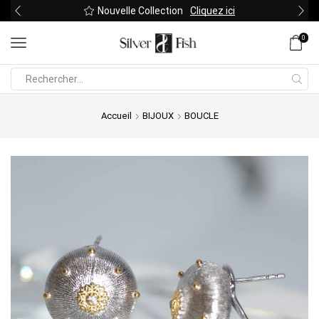
Nouvelle Collection
Cliquez ici
0
Search
input
Accueil
BIJOUX
BOUCLE