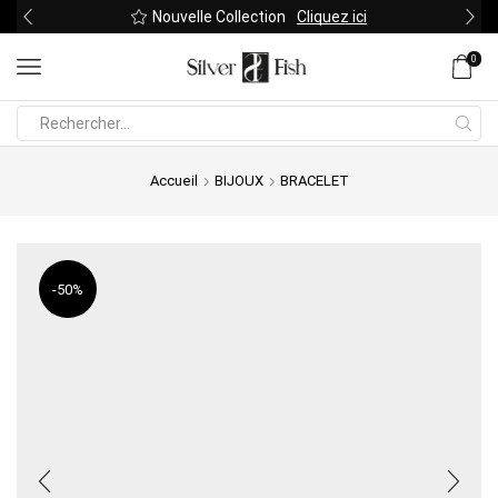
Nouvelle Collection
Cliquez ici
0
Search
input
Accueil
BIJOUX
BRACELET
-
50%