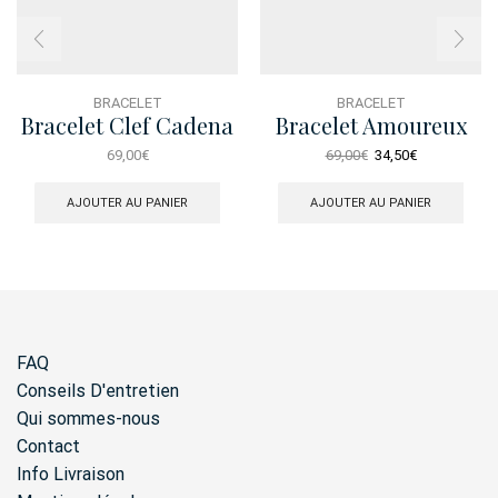
BRACELET
BRACELET
Bracelet Clef Cadena
Bracelet Amoureux
Swarovski
Le
Le
69,00
€
69,00
€
34,50
€
prix
prix
initial
actuel
AJOUTER AU PANIER
AJOUTER AU PANIER
était :
est :
69,00€.
34,50€.
FAQ
Conseils D'entretien
Qui sommes-nous
Contact
Info Livraison