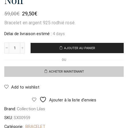
Le
Le
59,00
€
29,50
€
prix
prix
Bracelet en argent 925 rodhié rosé.
initial
actuel
était :
est :
Délai de livraison estimé :
4 days
59,00€.
29,50€.
AJOUTER AU PANIER
quantité
de
OU
Bracelet
Rosario
Rose
ACHETER MAINTENANT
Noir
Add to wishlist
Ajouter à la liste d’envies
Brand:
Collection Lilas
SKU:
SX00959
Catégorie:
BRACELET