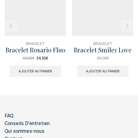
BRACELET
BRACELET
Bracelet Rosario Fluo
Bracelet Smiley Love
Rose Rose
Dore
Le
Le
69,00
€
34,50
€
89,00
€
prix
prix
initial
actuel
AJOUTER AU PANIER
AJOUTER AU PANIER
était :
est :
69,00€.
34,50€.
FAQ
Conseils D'entretien
Qui sommes-nous