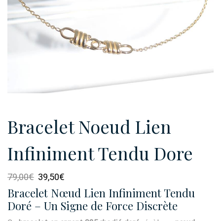
Bracelet Noeud Lien
Infiniment Tendu Dore
Le
Le
79,00
€
39,50
€
prix
prix
Bracelet Nœud Lien Infiniment Tendu
initial
actuel
Doré – Un Signe de Force Discrète
était :
est :
79,00€.
39,50€.