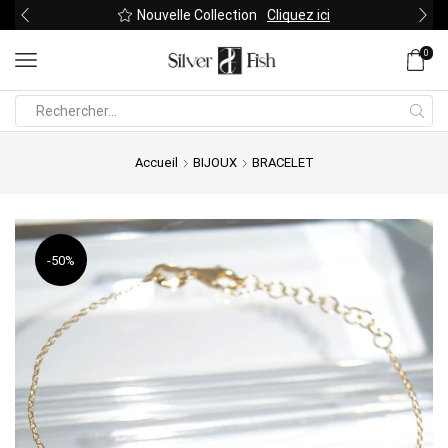
Nouvelle Collection
Cliquez ici
0
Search
input
Accueil
BIJOUX
BRACELET
-
50%