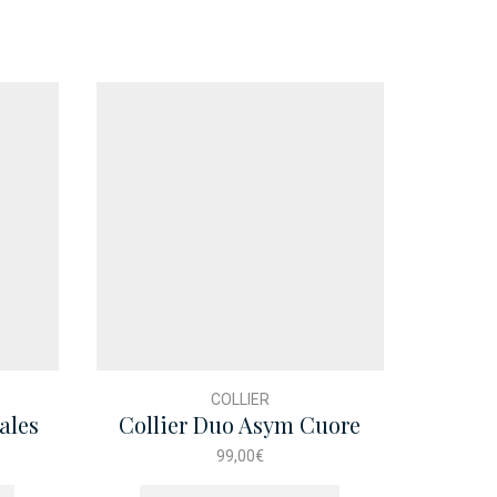
COLLIER
vales
Collier Duo Asym Cuore
Collie
Smaralda Dore
99,00
€