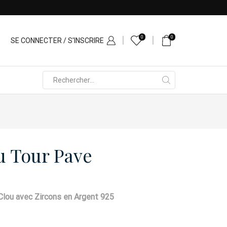
0
0
SE CONNECTER / S'INSCRIRE
Search
input
u Tour Pave
Clou avec Zircons en Argent 925