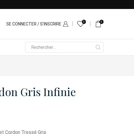
0
0
SE CONNECTER / S'INSCRIRE
Search
input
don Gris Infinie
 et Cordon Tressé Gris