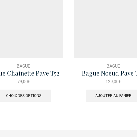
BAGUE
BAGUE
e Chainette Pave T52
Bague Noeud Pave 
79,00
€
129,00
€
Ce
produit
CHOIX DES OPTIONS
AJOUTER AU PANIER
a
plusieurs
variations.
Les
options
peuvent