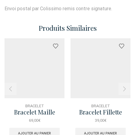
Envoi postal par Colissimo remis contre signature.
Produits Similaires
BRACELET
BRACELET
Bracelet Maille
Bracelet Fillette
Marine Ancre
Dauphin Bleu
69,00
€
39,00
€
AJOUTER AU PANIER
AJOUTER AU PANIER