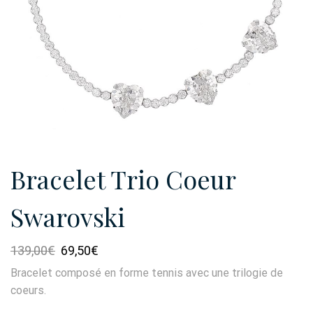
Bracelet Trio Coeur
Swarovski
Le
Le
139,00
€
69,50
€
prix
prix
Bracelet composé en forme tennis avec une trilogie de
initial
actuel
coeurs.
était :
est :
139,00€.
69,50€.