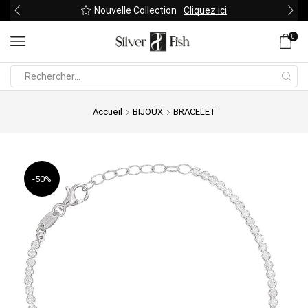
Nouvelle Collection
Cliquez ici
0
Search
input
Accueil
BIJOUX
BRACELET
-
50%