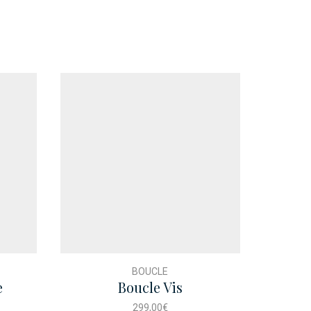
BOUCLE
e
Boucle Vis
Colli
299,00
€