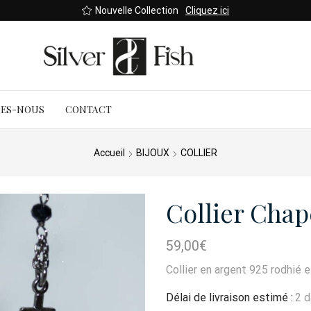
Nouvelle Collection
Cliquez ici
MES-NOUS
CONTACT
Accueil
BIJOUX
COLLIER
Collier Chap
59,00
€
Collier en argent 925 rodhié e
Délai de livraison estimé :
2 