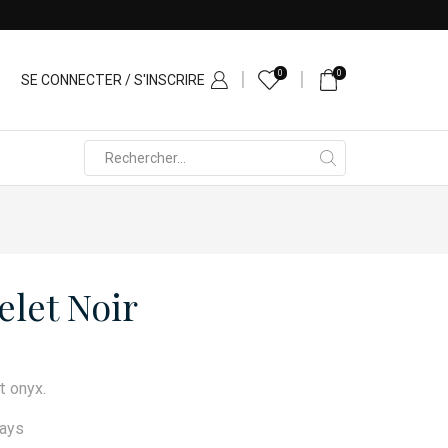
0
0
SE CONNECTER / S'INSCRIRE
Search
input
elet Noir
t onyx.
days