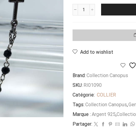
quantité
de
Collier
Chapelet
Noir
Add to wishlist
Brand:
Collection Canopus
SKU:
RI01090
Catégorie:
COLLIER
Tags:
Collection Canopus
,
Gen
Marque :
Argent 925
,
Collecti
Partager: