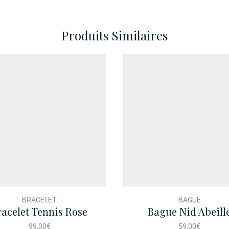
Produits Similaires
BRACELET
BAGUE
racelet Tennis Rose
Bague Nid Abeill
99,00
€
59,00
€