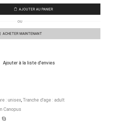
AJOUTER AU PANIER
OU
ACHETER MAINTENANT
Ajouter à la liste d’envies
re : unisex
,
Tranche d'age : adult
on Canopus