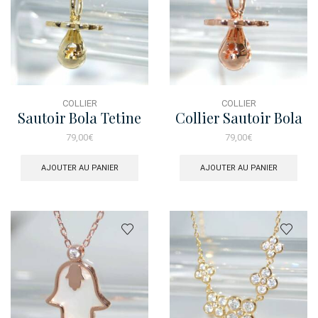
COLLIER
COLLIER
Sautoir Bola Tetine
Collier Sautoir Bola
Dore
Tetine Rose
79,00
€
79,00
€
AJOUTER AU PANIER
AJOUTER AU PANIER