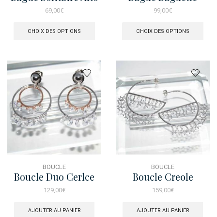
Dore
Asher Rose
69,00
€
99,00
€
Ce
Ce
produit
prod
CHOIX DES OPTIONS
CHOIX DES OPTIONS
a
a
plusieurs
plus
variations.
varia
Les
Les
options
opti
peuvent
peuv
être
être
choisies
choi
sur
sur
la
la
page
pag
du
du
produit
prod
BOUCLE
BOUCLE
Boucle Duo Cerlce
Boucle Creole
Bicol Charms
Charms Etoile
129,00
€
159,00
€
Brillant
AJOUTER AU PANIER
AJOUTER AU PANIER