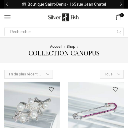
Boutique Saint-Denis - 165 rue Jean Chatel
0
Search
input
Accueil
Shop
COLLECTION CANOPUS
Products
per
page