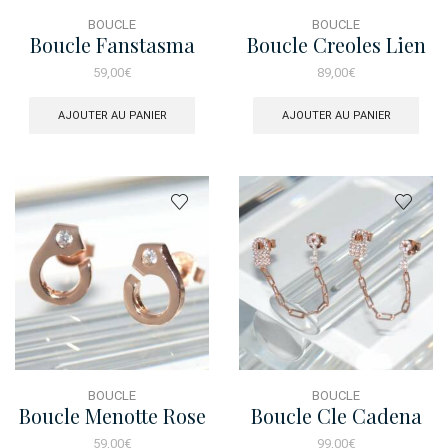
BOUCLE
BOUCLE
Boucle Fanstasma
Boucle Creoles Lien
Barette Dore
59,00
€
89,00
€
AJOUTER AU PANIER
AJOUTER AU PANIER
BOUCLE
BOUCLE
Boucle Menotte Rose
Boucle Cle Cadena
2Trou Rose
59,00
€
99,00
€