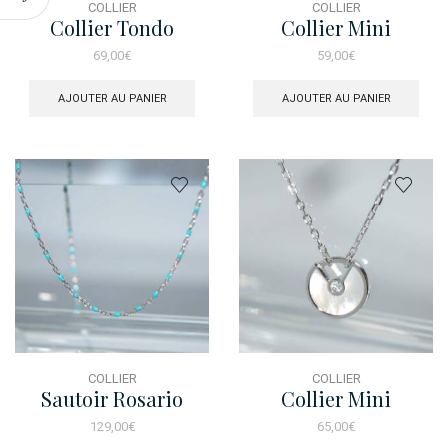
COLLIER
COLLIER
Collier Tondo
Collier Mini
Ceramique Pave
Croissant Nacre Dore
69,00
€
59,00
€
AJOUTER AU PANIER
AJOUTER AU PANIER
COLLIER
COLLIER
Sautoir Rosario
Collier Mini
Turquoise
Talisman Nacre Rose
129,00
€
65,00
€