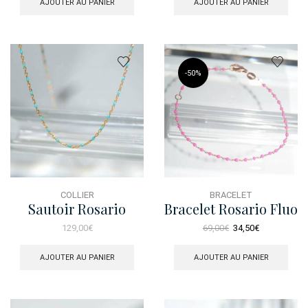
AJOUTER AU PANIER
AJOUTER AU PANIER
-
50%
COLLIER
BRACELET
Sautoir Rosario
Bracelet Rosario Fluo
Turquoise Dore
Rose Rose
Le
Le
129,00
€
69,00
€
34,50
€
prix
prix
initial
actuel
AJOUTER AU PANIER
AJOUTER AU PANIER
était :
est :
69,00€.
34,50€.