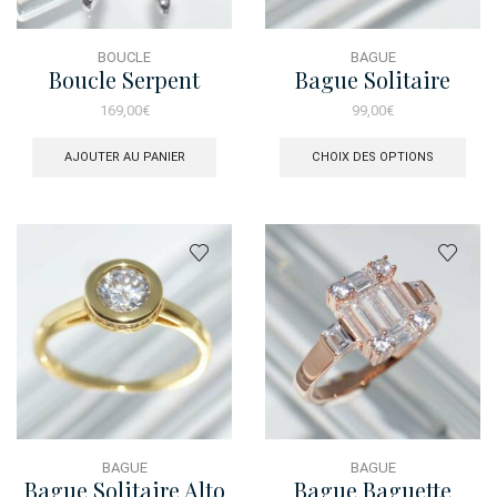
BOUCLE
BAGUE
Boucle Serpent
Bague Solitaire
Pendant Baguette
Princesse Pave
169,00
€
99,00
€
Baguette Dore
Ce
prod
AJOUTER AU PANIER
CHOIX DES OPTIONS
a
plus
varia
Les
opti
peuv
être
choi
sur
la
pag
du
prod
BAGUE
BAGUE
Bague Solitaire Alto
Bague Baguette