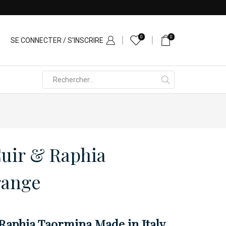
0
0
SE CONNECTER / S'INSCRIRE
Search
input
Cuir & Raphia
range
Raphia Taormina Made in Italy