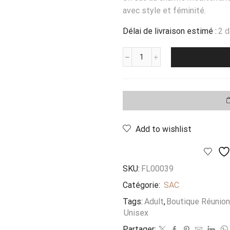
avec style et féminité.
Délai de livraison estimé :
2 
quantité
de
Sac
Bourse
Cuir
&
Raphia
Add to wishlist
Taormina
Orange
SKU:
FL00039
Catégorie:
SAC
Tags:
Adult
,
Boutique Réunion
Unisex
Partager: