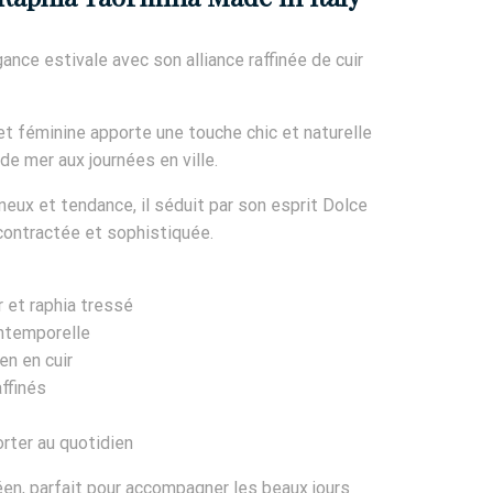
ance estivale avec son alliance raffinée de cuir
t féminine apporte une touche chic et naturelle
de mer aux journées en ville.
neux et tendance, il séduit par son esprit Dolce
écontractée et sophistiquée.
r et raphia tressé
ntemporelle
en en cuir
affinés
orter au quotidien
en, parfait pour accompagner les beaux jours