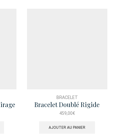
BRACELET
irage
Bracelet Doublé Rigide
Brace
Serpent
459,00
€
AJOUTER AU PANIER