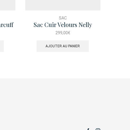
SAC
rcuff
Sac Cuir Velours Nelly
Mini P
Trapunto Bordeaux
Ri
299,00
€
AJOUTER AU PANIER