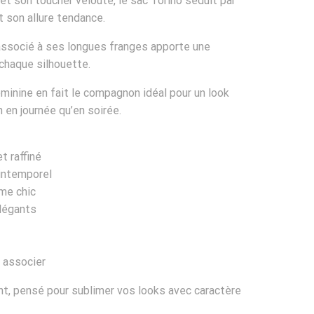
t son toucher velouté, le sac Torino séduit par
 son allure tendance.
associé à ses longues franges apporte une
chaque silhouette.
minine en fait le compagnon idéal pour un look
 en journée qu’en soirée.
t raffiné
intemporel
ème chic
élégants
à associer
ant, pensé pour sublimer vos looks avec caractère