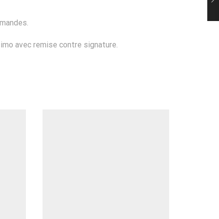
mmandes.
simo avec remise contre signature.