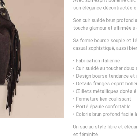
Avec son esprit bohème chic e
son élégance décontractée et
Son cuir suédé brun profond 
touche glamour et affirmée à 
Sa forme bourse souple et fé
casual sophistiqué, aussi bien
• Fabrication italienne
• Cuir suédé au toucher doux e
• Design bourse tendance et 
• Détails franges esprit boh
• Œillets métalliques dorés 
• Fermeture lien coulissant
• Porté épaule confortable
• Coloris brun profond facile 
Un sac au style libre et élég
et féminité.