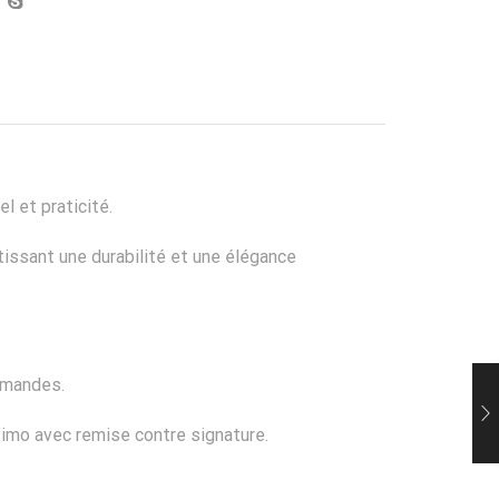
 et praticité.
ntissant une durabilité et une élégance
mmandes.
simo avec remise contre signature.