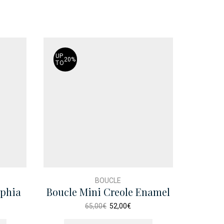
UP
20%
TO
BOUCLE
aphia
Boucle Mini Creole Enamel
Sac C
e
Etoile
Le
Le
65,00
€
52,00
€
prix
prix
Ce