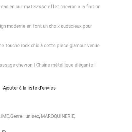
ac en cuir matelassé effet chevron à la finition
ign moderne en font un choix audacieux pour
ne touche rock chic à cette pièce glamour venue
lassage chevron | Chaîne métallique élégante |
Ajouter à la liste d’envies
LIME
,
Genre : unisex
,
MAROQUINERIE
,