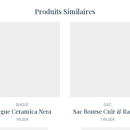
Produits Similaires
BAGUE
SAC
gue Ceramica Nera
Sac Bourse Cuir & R
Solitario
Taormina Orang
99,00
€
149,00
€
Ce