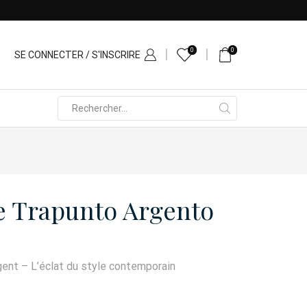
0
0
SE CONNECTER / S'INSCRIRE
Search
input
e Trapunto Argento
gent – L’éclat du style contemporain