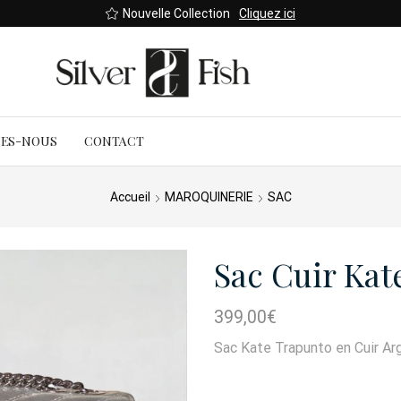
Nouvelle Collection
Cliquez ici
MES-NOUS
CONTACT
Accueil
MAROQUINERIE
SAC
Sac Cuir Kat
399,00
€
Sac Kate Trapunto en Cuir Ar