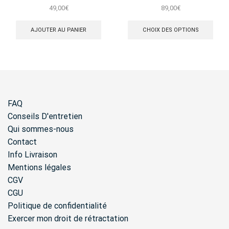
Marquises Dore
49,00
€
89,00
€
Ce
produ
AJOUTER AU PANIER
CHOIX DES OPTIONS
a
plusi
varia
Les
opti
peuv
être
FAQ
chois
sur
Conseils D'entretien
la
Qui sommes-nous
page
Contact
du
produ
Info Livraison
Mentions légales
CGV
CGU
Politique de confidentialité
Exercer mon droit de rétractation