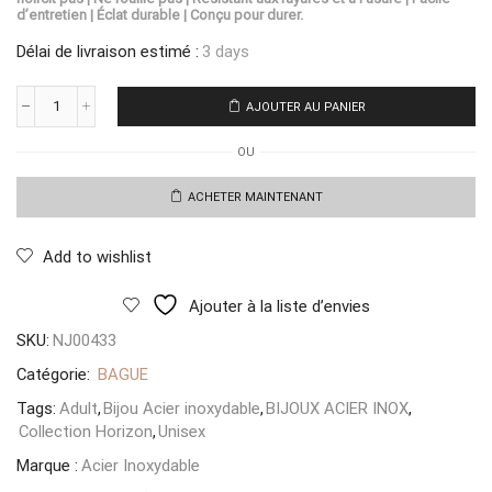
d’entretien | Éclat durable | Conçu pour durer.
Délai de livraison estimé :
3 days
AJOUTER AU PANIER
quantité
de
OU
Bague
Foglia
Venezia
ACHETER MAINTENANT
Add to wishlist
Ajouter à la liste d’envies
SKU:
NJ00433
Catégorie:
BAGUE
Tags:
Adult
,
Bijou Acier inoxydable
,
BIJOUX ACIER INOX
,
Collection Horizon
,
Unisex
Marque :
Acier Inoxydable