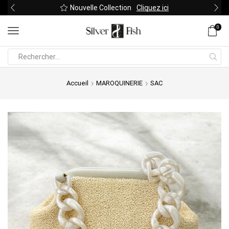
Nouvelle Collection
Cliquez ici
0
Search
input
Accueil
MAROQUINERIE
SAC