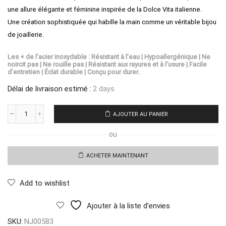
une allure élégante et féminine inspirée de la Dolce Vita italienne.
Une création sophistiquée qui habille la main comme un véritable bijou
de joaillerie.
Les + de l’acier inoxydable : Résistant à l’eau | Hypoallergénique | Ne
noircit pas | Ne rouille pas | Résistant aux rayures et à l’usure | Facile
d’entretien | Éclat durable | Conçu pour durer.
Délai de livraison estimé :
2 days
AJOUTER AU PANIER
quantité
de
OU
Bracelet
Baciamano
Cristallo
ACHETER MAINTENANT
Capri
Add to wishlist
Ajouter à la liste d’envies
SKU:
NJ00583