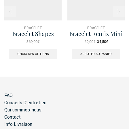
BRACELET
BRACELET
Bracelet Shapes
Bracelet Remix Mini
Etoile Diamant
Perles Dore
Le
Le
369,00
€
69,00
€
34,50
€
Ce
prix
prix
produit
initial
actuel
CHOIX DES OPTIONS
AJOUTER AU PANIER
a
était :
est :
plusieurs
69,00€.
34,50€.
variations.
Les
options
peuvent
être
FAQ
choisies
sur
Conseils D'entretien
la
Qui sommes-nous
page
Contact
du
produit
Info Livraison