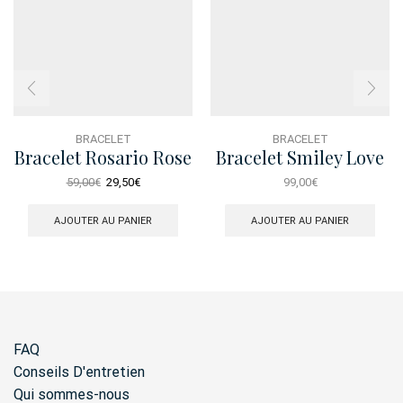
BRACELET
BRACELET
Bracelet Rosario Rose
Bracelet Smiley Love
Noir
Le
Le
59,00
€
29,50
€
99,00
€
prix
prix
initial
actuel
AJOUTER AU PANIER
AJOUTER AU PANIER
était :
est :
59,00€.
29,50€.
FAQ
Conseils D'entretien
Qui sommes-nous