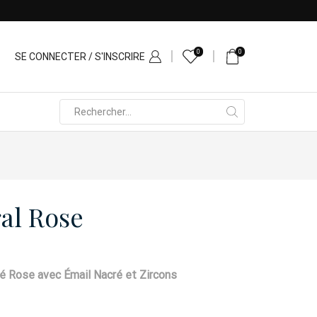
0
0
SE CONNECTER / S'INSCRIRE
Search
input
ral Rose
é Rose avec Émail Nacré et Zircons