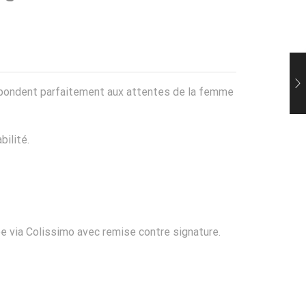
s répondent parfaitement aux attentes de la femme
bilité.
ée via Colissimo avec remise contre signature.