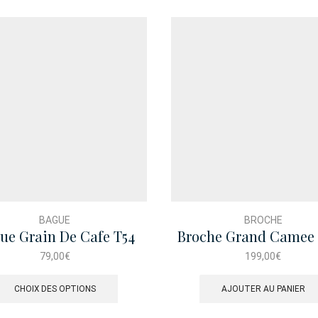
BAGUE
BROCHE
ue Grain De Cafe T54
Broche Grand Camee
Petits Anges
79,00
€
199,00
€
Ce
produit
CHOIX DES OPTIONS
AJOUTER AU PANIER
a
plusieurs