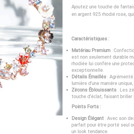
Ajoutez une touche de fantais
en argent 925 rhodié rose, qui 
Caractéristiques :
Matériau Premium
: Confecti
est non seulement durable ma
rhodiée lui confère une protec
exceptionnelle.
Détails Émaillés
: Agrémenté 
lumière d’une manière unique,
Zircons Éblouissants
: Les z
touche d’éclat, faisant brille
Points Forts :
Design Élégant
: Avec son des
parfait pour être porté seul 
un look tendance.