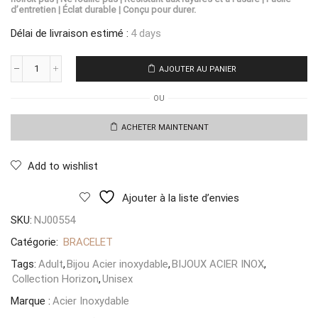
d’entretien | Éclat durable | Conçu pour durer.
Délai de livraison estimé :
4 days
AJOUTER AU PANIER
quantité
de
OU
Bracelet
Leone
Imperiale
ACHETER MAINTENANT
Add to wishlist
Ajouter à la liste d’envies
SKU:
NJ00554
Catégorie:
BRACELET
Tags:
Adult
,
Bijou Acier inoxydable
,
BIJOUX ACIER INOX
,
Collection Horizon
,
Unisex
Marque :
Acier Inoxydable