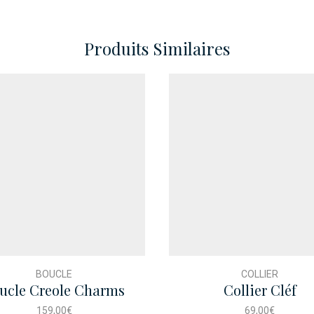
Produits Similaires
BOUCLE
COLLIER
ucle Creole Charms
Collier Cléf
Etoile Bicolore
159,00
€
69,00
€