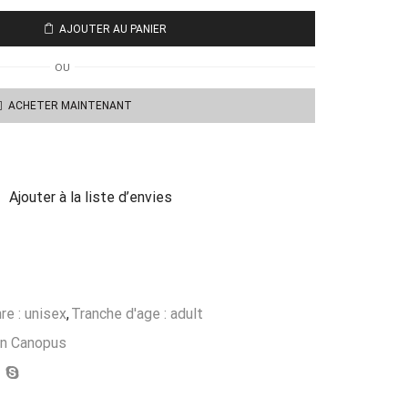
AJOUTER AU PANIER
OU
ACHETER MAINTENANT
Ajouter à la liste d’envies
re : unisex
,
Tranche d'age : adult
on Canopus