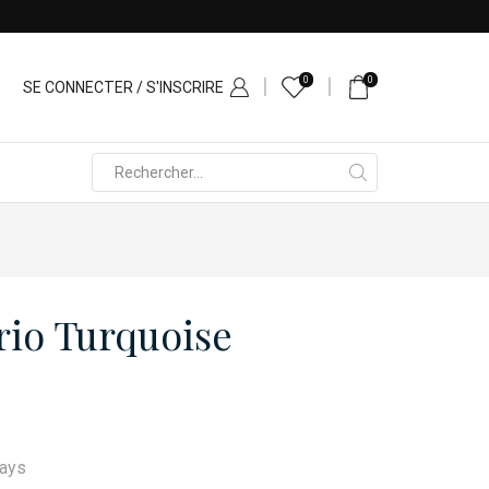
atel
0
0
SE CONNECTER / S'INSCRIRE
Search
input
rio Turquoise
days