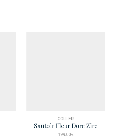
COLLIER
Sautoir Fleur Dore Zirc
Bou
199,00
€