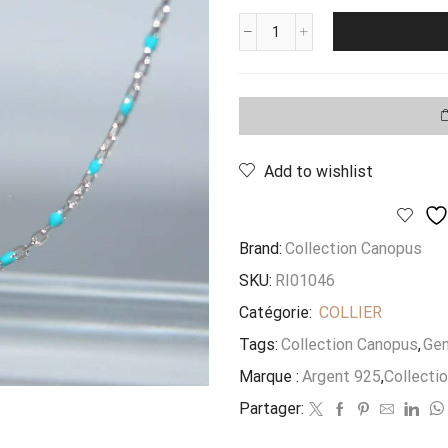
quantité
de
Sautoir
Rosario
Turquoise
Add to wishlist
Brand:
Collection Canopus
SKU:
RI01046
Catégorie:
COLLIER
Tags:
Collection Canopus
,
Gen
Marque :
Argent 925
,
Collecti
Partager: