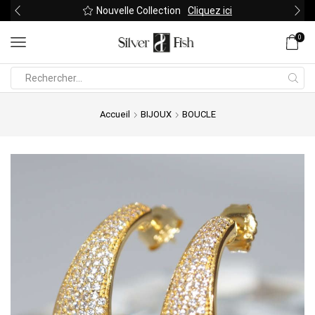
Nouvelle Collection
Cliquez ici
0
Search
input
Accueil
BIJOUX
BOUCLE