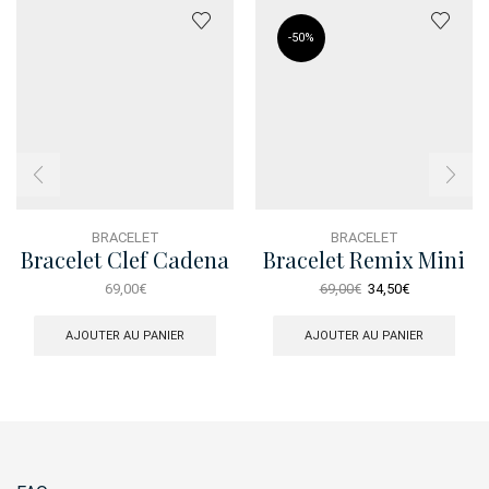
-
50%
BRACELET
BRACELET
Bracelet Clef Cadena
Bracelet Remix Mini
Perles Dore
Le
Le
69,00
€
69,00
€
34,50
€
prix
prix
initial
actuel
AJOUTER AU PANIER
AJOUTER AU PANIER
était :
est :
69,00€.
34,50€.