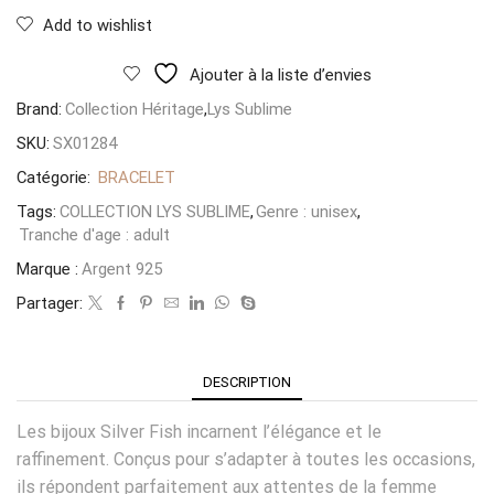
Iconique
Dore
Add to wishlist
Ajouter à la liste d’envies
Brand:
Collection Héritage
,
Lys Sublime
SKU:
SX01284
Catégorie:
BRACELET
Tags:
COLLECTION LYS SUBLIME
,
Genre : unisex
,
Tranche d'age : adult
Marque :
Argent 925
Partager:
DESCRIPTION
Les bijoux Silver Fish incarnent l’élégance et le
raffinement. Conçus pour s’adapter à toutes les occasions,
ils répondent parfaitement aux attentes de la femme