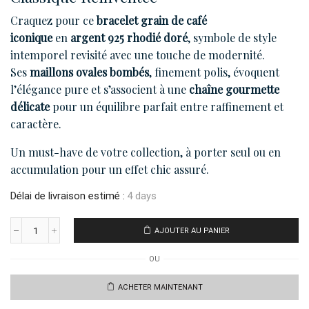
Craquez pour ce
bracelet grain de café
iconique
en
argent 925 rhodié doré
, symbole de style
intemporel revisité avec une touche de modernité.
Ses
maillons ovales bombés
, finement polis, évoquent
l’élégance pure et s’associent à une
chaîne gourmette
délicate
pour un équilibre parfait entre raffinement et
caractère.
Un must-have de votre collection, à porter seul ou en
accumulation pour un effet chic assuré.
Délai de livraison estimé :
4 days
AJOUTER AU PANIER
quantité
de
OU
Bracelet
Grain
De
ACHETER MAINTENANT
Cafe