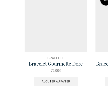
BRACELET
Bracelet Gourmette Dore
Brace
Fillette Fleur
79,00
€
AJOUTER AU PANIER