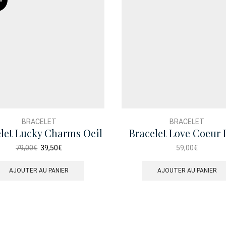
BRACELET
BRACELET
let Lucky Charms Oeil
Bracelet Love Coeur 
Turc Dore
Le
Le
79,00
€
39,50
€
59,00
€
prix
prix
initial
actuel
AJOUTER AU PANIER
AJOUTER AU PANIER
était :
est :
79,00€.
39,50€.