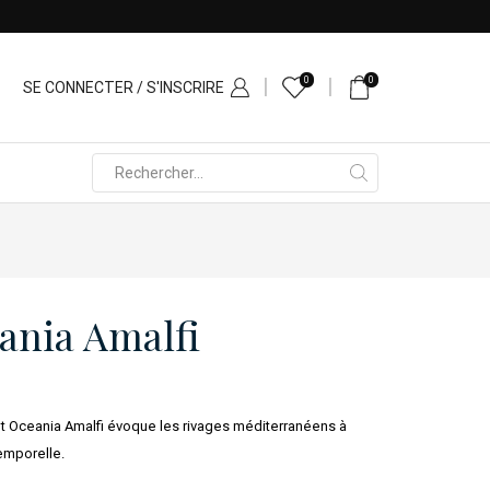
0
0
SE CONNECTER / S'INSCRIRE
Search
input
ania Amalfi
elet Oceania Amalfi évoque les rivages méditerranéens à
temporelle.