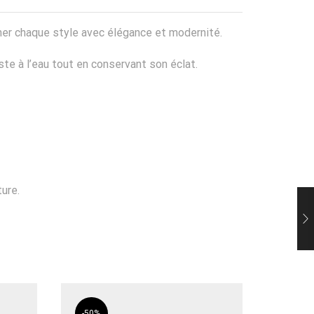
mer chaque style avec élégance et modernité.
iste à l’eau tout en conservant son éclat.
ure.
-
50%