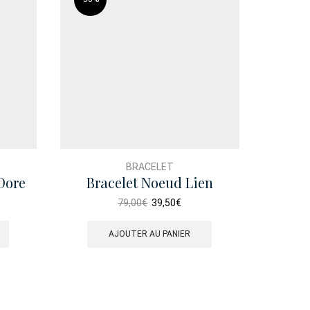
BRACELET
Dore
Bracelet Noeud Lien
Bracel
Infiniment Tendu Dore
Le
Le
79,00
€
39,50
€
prix
prix
initial
actuel
AJOUTER AU PANIER
était :
est :
79,00€.
39,50€.