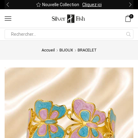
Nouvelle Collection
Cliquez ici
0
Search
input
Accueil
BIJOUX
BRACELET