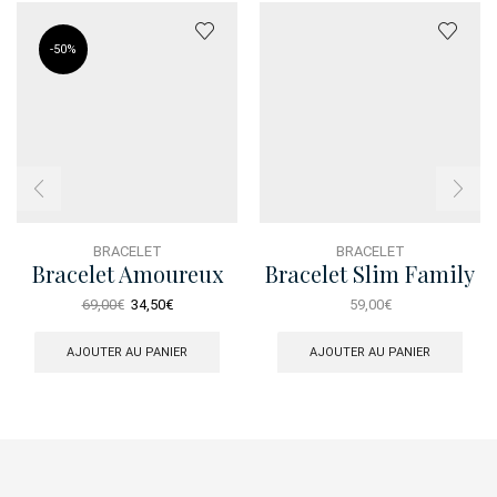
-
50%
BRACELET
BRACELET
Bracelet Amoureux
Bracelet Slim Family
Swarovski
Le
Le
69,00
€
34,50
€
59,00
€
prix
prix
initial
actuel
AJOUTER AU PANIER
AJOUTER AU PANIER
était :
est :
69,00€.
34,50€.