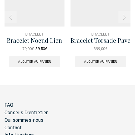
BRACELET
BRACELET
Bracelet Noeud Lien
Bracelet Torsade Pave
Infiniment Tendu
Le
Le
79,00
€
39,50
€
399,00
€
Dore
prix
prix
initial
actuel
AJOUTER AU PANIER
AJOUTER AU PANIER
était :
est :
79,00€.
39,50€.
FAQ
Conseils D'entretien
Qui sommes-nous
Contact