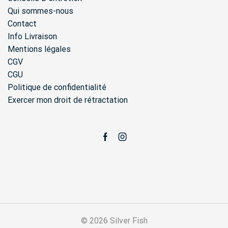
la
Qui sommes-nous
page
Contact
du
produ
Info Livraison
Mentions légales
CGV
CGU
Politique de confidentialité
Exercer mon droit de rétractation
Facebook
Instagram
© 2026 Silver Fish