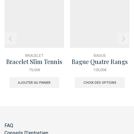
BRACELET
BAGUE
Bracelet Slim Tennis
Bague Quatre Rangs
Rainbow Charms
Dore
79,00
€
159,00
€
Ce
produ
AJOUTER AU PANIER
CHOIX DES OPTIONS
a
plusi
varia
Les
opti
peuv
être
FAQ
chois
sur
Conseils D'entretien