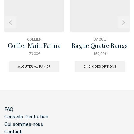
COLLIER
BAGUE
Collier Main Fatma
Bague Quatre Rangs
Nacre Rose
79,00
€
159,00
€
Ce
produ
AJOUTER AU PANIER
CHOIX DES OPTIONS
a
plusi
varia
Les
opti
peuv
être
FAQ
chois
sur
Conseils D'entretien
la
Qui sommes-nous
page
Contact
du