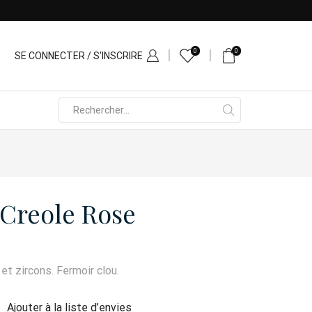
0
0
SE CONNECTER / S'INSCRIRE
Search
input
 Creole Rose
et zircons. Fermoir clou.
Ajouter à la liste d’envies