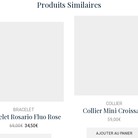
Produits Similaires
COLLIER
Collier Mini Croiss
BRACELET
elet Rosario Fluo Rose
Nacre Dore
59,00
€
Rose
Le
Le
69,00
€
34,50
€
prix
prix
AJOUTER AU PANIER