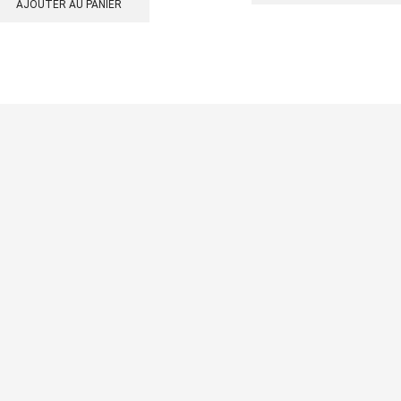
initial
actuel
AJOUTER AU PANIER
était :
est :
69,00€.
34,50€.