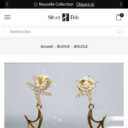
Nouvelle Collection
Cliquez ici
0
Search
input
Accueil
BIJOUX
BOUCLE