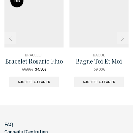
-
50%
BRACELET
BAGUE
Bracelet Rosario Fluo
Bague Toi Et Moi
Rose Rose
Le
Le
69,00
€
34,50
€
69,00
€
prix
prix
initial
actuel
AJOUTER AU PANIER
AJOUTER AU PANIER
était :
est :
69,00€.
34,50€.
FAQ
Conseils D'entretien