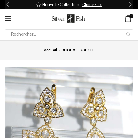
Nouvelle Collection
Cliquez ici
0
Search
input
Accueil
BIJOUX
BOUCLE